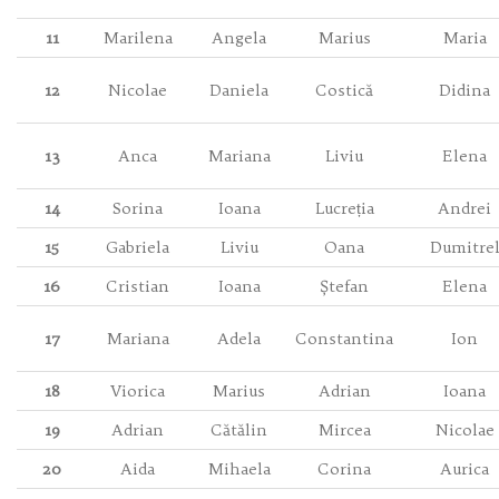
11
Marilena
Angela
Marius
Maria
12
Nicolae
Daniela
Costică
Didina
13
Anca
Mariana
Liviu
Elena
14
Sorina
Ioana
Lucreția
Andrei
15
Gabriela
Liviu
Oana
Dumitre
16
Cristian
Ioana
Ștefan
Elena
17
Mariana
Adela
Constantina
Ion
18
Viorica
Marius
Adrian
Ioana
19
Adrian
Cătălin
Mircea
Nicolae
20
Aida
Mihaela
Corina
Aurica