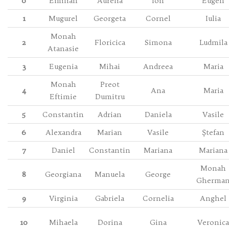
0
Emilian
Aurelia
Ion
Eugen
1
Mugurel
Georgeta
Cornel
Iulia
Monah
2
Floricica
Simona
Ludmila
Atanasie
3
Eugenia
Mihai
Andreea
Maria
Monah
Preot
4
Ana
Maria
Eftimie
Dumitru
5
Constantin
Adrian
Daniela
Vasile
6
Alexandra
Marian
Vasile
Ștefan
7
Daniel
Constantin
Mariana
Mariana
Monah
8
Georgiana
Manuela
George
Gherma
9
Virginia
Gabriela
Cornelia
Anghel
10
Mihaela
Dorina
Gina
Veronica