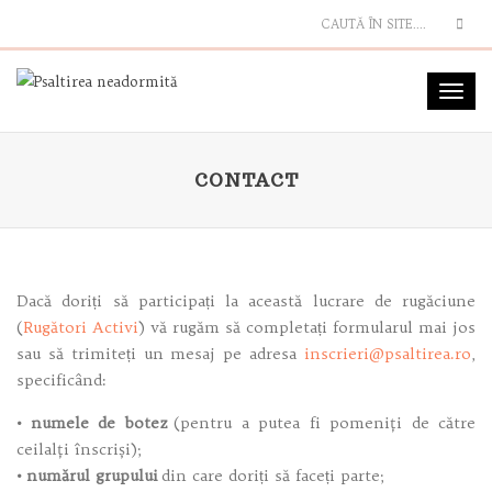
Sea
Toggl
navig
CONTACT
Dacă doriți să participați la această lucrare de rugăciune
(
Rugători Activi
) vă rugăm să completați formularul mai jos
sau să trimiteți un mesaj pe adresa
inscrieri@psaltirea.ro
,
specificând:
• numele de botez
(pentru a putea fi pomeniţi de către
ceilalţi înscriși);
• numărul grupului
din care doriți să faceți parte;